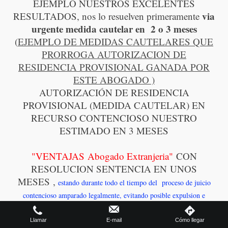
EJEMPLO NUESTROS EXCELENTES
via
RESULTADOS, nos lo resuelven primeramente
urgente medida cautelar en 2 o 3 meses
(
EJEMPLO DE MEDIDAS CAUTELARES QUE
PRORROGA AUTORIZACION DE
RESIDENCIA PROVISIONAL GANADA POR
ESTE ABOGADO )
AUTORIZACIÓN DE RESIDENCIA
PROVISIONAL (MEDIDA CAUTELAR) EN
RECURSO CONTENCIOSO NUESTRO
ESTIMADO EN 3 MESES
"VENTAJAS Abogado Extranjeria"
CON
RESOLUCION SENTENCIA EN UNOS
MESES ,
estando durante todo el tiempo del proceso de juicio
contencioso amparado legalmente, evitando posible expulsion e
ilegalidad en caso de no recurrir. (Mejor CONSULTENOS)
Llamar
E-mail
Cómo llegar